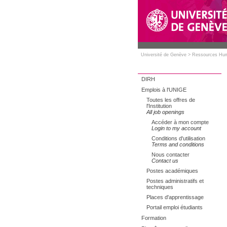
Université de Genève
>
Ressources Hu
DIRH
Emplois à l'UNIGE
Toutes les offres de
l'Institution
All job openings
Accéder à mon compte
Login to my account
Conditions d'utilisation
Terms and conditions
Nous contacter
Contact us
Postes académiques
Postes administratifs et
techniques
Places d'apprentissage
Portail emploi étudiants
Formation