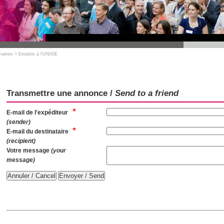
maines
>
Emplois à l'UNIGE
Transmettre une annonce /
Send to a friend
E-mail de l'expéditeur
(sender)
E-mail du destinataire
(recipient)
Votre message
(your
message)