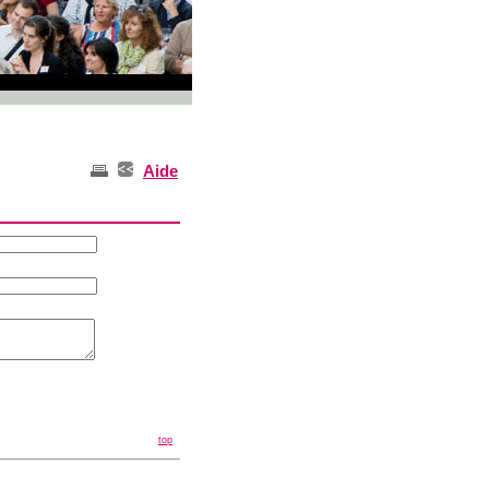
Aide
top