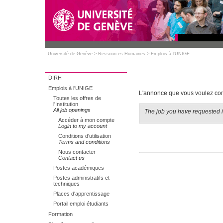
Université de Genève
>
Ressources Humaines
>
Emplois à l'UNIGE
DIRH
Emplois à l'UNIGE
L'annonce que vous voulez cons
Toutes les offres de
l'Institution
All job openings
The job you have requested is
Accéder à mon compte
Login to my account
Conditions d'utilisation
Terms and conditions
Nous contacter
Contact us
Postes académiques
Postes administratifs et
techniques
Places d'apprentissage
Portail emploi étudiants
Formation