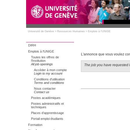
Université de Genève
>
Ressources Humaines
>
Emplois à l'UNIGE
DIRH
Emplois à l'UNIGE
L'annonce que vous voulez cons
Toutes les offres de
l'Institution
All job openings
The job you have requested is
Accéder à mon compte
Login to my account
Conditions d'utilisation
Terms and conditions
Nous contacter
Contact us
Postes académiques
Postes administratifs et
techniques
Places d'apprentissage
Portail emploi étudiants
Formation