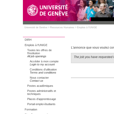
Université de Genève
>
Ressources Humaines
>
Emplois à l'UNIGE
DIRH
Emplois à l'UNIGE
L'annonce que vous voulez cons
Toutes les offres de
l'Institution
All job openings
The job you have requested is
Accéder à mon compte
Login to my account
Conditions d'utilisation
Terms and conditions
Nous contacter
Contact us
Postes académiques
Postes administratifs et
techniques
Places d'apprentissage
Portail emploi étudiants
Formation