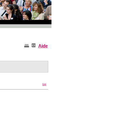
Aide
top