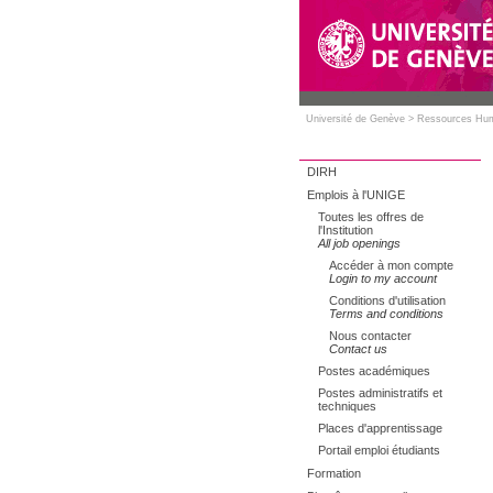
Université de Genève
>
Ressources Hu
DIRH
Emplois à l'UNIGE
Toutes les offres de
l'Institution
All job openings
Accéder à mon compte
Login to my account
Conditions d'utilisation
Terms and conditions
Nous contacter
Contact us
Postes académiques
Postes administratifs et
techniques
Places d'apprentissage
Portail emploi étudiants
Formation