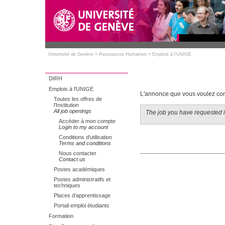
Université de Genève
>
Ressources Humaines
>
Emplois à l'UNIGE
DIRH
Emplois à l'UNIGE
L'annonce que vous voulez cons
Toutes les offres de
l'Institution
All job openings
The job you have requested is
Accéder à mon compte
Login to my account
Conditions d'utilisation
Terms and conditions
Nous contacter
Contact us
Postes académiques
Postes administratifs et
techniques
Places d'apprentissage
Portail emploi étudiants
Formation